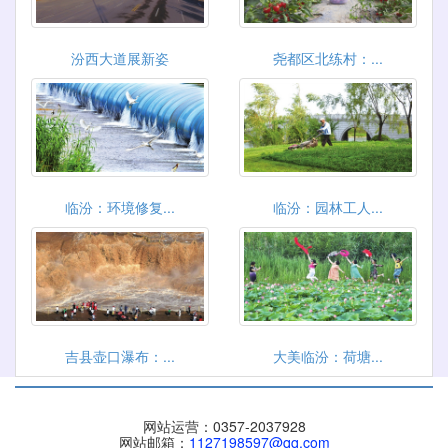
汾西大道展新姿
尧都区北练村：...
临汾：环境修复...
临汾：园林工人...
吉县壶口瀑布：...
大美临汾：荷塘...
网站运营：0357-2037928
网站邮箱：
1127198597@qq.com