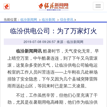
Toggl
navig
当前位置：
临汾新闻网
>
临汾新闻
>
综合资讯
>
临汾供电公司：为了万家灯火
2019-07-08 09:26:57 来源：临汾新闻网
酷暑时节，天气变化无常。早
临汾新闻网讯
上晴空万里，中午酷暑连连，到了下午又乌雷滚
滚，这复杂多变的天气，让临汾供电公司输电运
检室的工作人员叫苦连连——上午刚在几处林场
排除了安全隐患，下午又因为几个县城突降雷阵
雨而远赴山区，等回来时已是第二天凌晨。
不过，工作虽然辛苦，但他们心里充满了干
劲，尤其是在暑期用电高峰期，他们作为临汾供