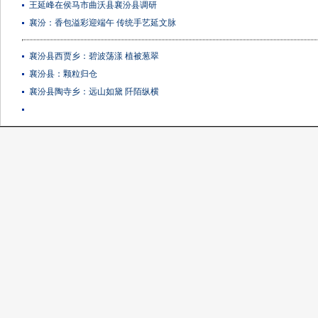
王延峰在侯马市曲沃县襄汾县调研
襄汾：香包溢彩迎端午 传统手艺延文脉
襄汾县西贾乡：碧波荡漾 植被葱翠
襄汾县：颗粒归仓
襄汾县陶寺乡：远山如黛 阡陌纵横