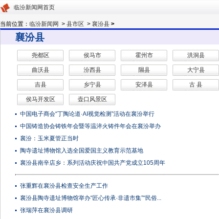
临汾新闻网首页
当前位置：
临汾新闻网
>
县市区
>
襄汾县
>
襄汾县
尧都区
侯马市
霍州市
洪洞县
曲沃县
汾西县
隰县
大宁县
吉县
乡宁县
安泽县
古 县
侯马开发区
壶口风景区
中国电子商会“丁陶论道·AI视觉检测”活动在襄汾举行
中国铸造协会铸铁年会暨等温淬火铸件年会在襄汾举办
襄汾：玉米夏管正当时
陶寺遗址博物馆入选全国爱国主义教育示范基地
襄汾县南辛店乡：系列活动庆祝中国共产党成立105周年
张重辉在襄汾县检查安全生产工作
襄汾县陶寺遗址博物馆举办“匠心传承·非遗市集”“民俗...
张瑞萍在襄汾县调研