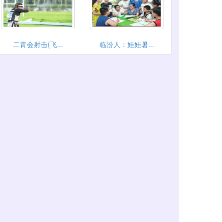
二青会射击(飞...
临汾人：娃娃暑...