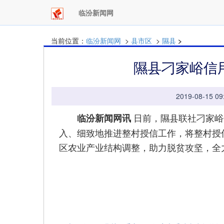
临汾新闻网
当前位置：
临汾新闻网
>
县市区
>
隰县
>
隰县刁家峪信
2019-08-15
日前，隰县联社刁家峪
临汾新闻网讯
入、细致地推进整村授信工作，将整村授
区农业产业结构调整，助力脱贫攻坚，全