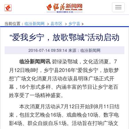
Toggl
navig
当前位置：
临汾新闻网
>
县市区
>
乡宁县
>
“爱我乡宁，放歌鄂城”活动启动
2016-07-14 09:59:14 来源：临汾新闻网
碧绿染鄂城，文化适消夏。7
临汾新闻网讯
月12日晚8时，乡宁县2016年“爱我乡宁，放歌梦
想”广场文化消夏月活动在该县明珠广场正式开
幕，16个形式多样、内涵丰富的节目让乡宁老百
姓享受了一场精神盛宴。
本次消夏月活动从7月12日开始到8月11日结
束，包括文艺晚会16场、戏曲晚会10场、数字电
影4场、群众自娱自乐1场。活动旨在打响广场文