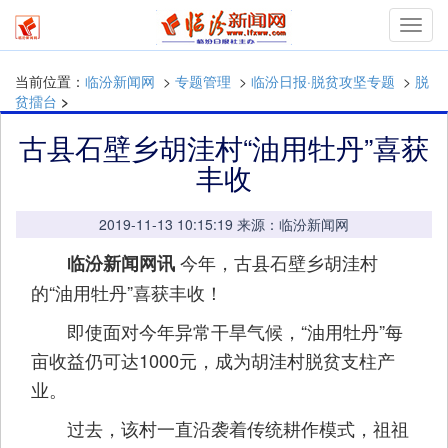
Toggl
navig
当前位置：
临汾新闻网
>
专题管理
>
临汾日报·脱贫攻坚专题
>
脱
贫擂台
>
古县石壁乡胡洼村“油用牡丹”喜获
丰收
2019-11-13 10:15:19 来源：临汾新闻网
今年，古县石壁乡胡洼村
临汾新闻网讯
的“油用牡丹”喜获丰收！
即使面对今年异常干旱气候，“油用牡丹”每
亩收益仍可达1000元，成为胡洼村脱贫支柱产
业。
过去，该村一直沿袭着传统耕作模式，祖祖