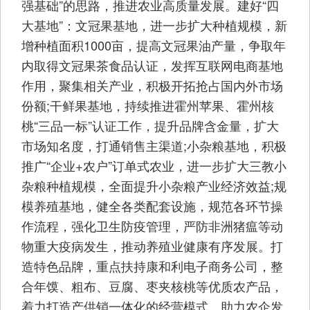
强基础”的思路，推进农业高质量发展。建好“四
大基地”：文冠果基地，进一步扩大种植规模，新
增种植面积1000亩，提高文冠果油产量，争取年
内取得文冠果茶食品认证，发挥互联网电商基地
作用，聚集相关产业，积极开拓抢占国内外市场
份额;干鲜果基地，持续推进霍州苹果、霍州核
桃“三品一标”认证工作，提升品牌含金量，扩大
市场知名度，打通销售主渠道;小杂粮基地，积极
推广“企业+农户”订单式农业，进一步扩大三教小
杂粮种植规模，全面提升小杂粮产业经济效益;规
模养殖基地，健全各类配套设施，规范各环节操
作流程，强化卫生防疫管理，严防非洲猪瘟等动
物重大疫病发生，推动养殖业健康有序发展。打
造特色品牌，重点扶持康和利电子商务公司，整
合年馍、粗布、豆腐、枣夹核桃等优质农产品，
着力打造产供销一体化的经营模式，助力农企发