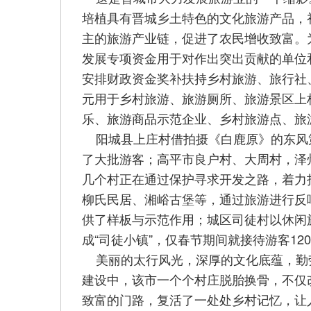
培植具有晋城乡土特色的文化旅游产品，
主的旅游产业链，促进了农民增收致富。
发展专项资金用于对作出突出贡献的单位和
安排财政资金奖补扶持乡村旅游、旅行社
元用于乡村旅游、旅游厕所、旅游景区上
乐、旅游商品示范企业、乡村旅游点、旅
阳城县上庄村借拍摄《白鹿原》的东风策
了大批游客；高平市良户村、大周村，泽
几个村正在通过保护寻求开发之路，着力
柳氏民居、湘峪古堡等，通过旅游进行反
供了样板与示范作用；城区司徒村以休闲
成“司徒小镇”，仅春节期间就接待游客120
美丽的太行风光，深厚的文化底蕴，勤
建设中，该市一个个村庄脱胎换骨，不仅
致富的门路，复活了一处处乡村记忆，让