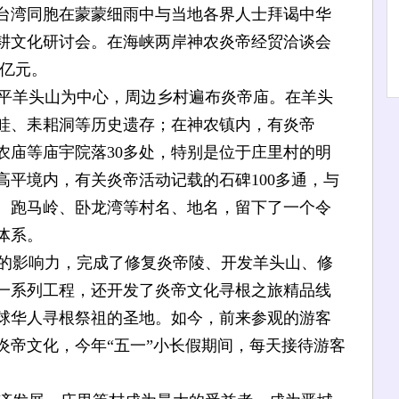
名台湾同胞在蒙蒙细雨中与当地各界人士拜谒中华
耕文化研讨会。在海峡两岸神农炎帝经贸洽谈会
6亿元。
平羊头山为中心，周边乡村遍布炎帝庙。在羊头
畦、耒耜洞等历史遗存；在神农镇内，有炎帝
农庙等庙宇院落30多处，特别是位于庄里村的明
平境内，有关炎帝活动记载的石碑100多通，与
、跑马岭、卧龙湾等村名、地名，留下了一个令
体系。
的影响力，完成了修复炎帝陵、开发羊头山、修
一系列工程，还开发了炎帝文化寻根之旅精品线
球华人寻根祭祖的圣地。如今，前来参观的游客
炎帝文化，今年“五一”小长假期间，每天接待游客
。