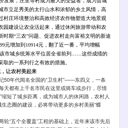
济发展，庄里等村成为最大的受益者，成为晋城
城市立足秀美的太行山水和浓郁的乡土风情，高
过村庄环境整治和高效经济农作物塑造大地景观
农园建设让农业活起来，通过休闲旅游带动和农
新时期“三农”问题、促进农村走向富裕文明的新途
99元增加到10914元，翻了近一番，平均增幅
标志着该市城乡统筹水平位居全省前列……这些成绩的
采取的一系列行之有效的措施。
境，让农村美起来
50年代闻名全国的“卫生村”——东四义，一条
，每天都有上千名市民在这里或骑车或步行，尽情
道”缩短了城乡距离，成为城市人的休闲路，农村人
城生态圈的建设，必将带动更多的乡村美丽“蝶
轮“五个全覆盖”工程的基础上，近年来该市先后