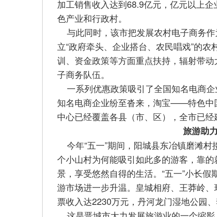
加工销售收入达到68.9亿元，亿元以上企
色产业和行政村。
与此同时，该市把发展农村电子商务作
立“政府牵头、企业搭台、农民唱戏”的
训、资金政策等方面重点扶持，辐射带动
子商务队伍。
一系列优惠政策吸引了全国知名电商企
知名电商企业纷至沓来，淘宝——特色中
中心已经覆盖各县（市、区），全市已经建
旅游助
今年“五一”期间，阳城县东冶镇磨滩村接
个小山村为何能吸引如此多的游客，靠的
景，享受悠然自得的生活。“五一”小长
游市场进一步升温。皇城相府、王莽岭、珏
票收入达2230万元，丹河龙门湿地公园
这是晋城市大力发展旅游业的一个缩影