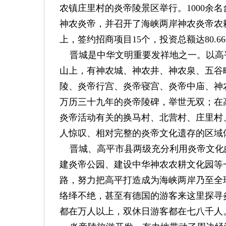
农镇庄里村的炎帝陵景区举行。1000余
神农炎帝，并召开了海峡两岸神农炎帝农
上，签约招商项目15个，投资总额达80.6
晋城是中华文明重要发祥地之一。以高
山上，有神农城、神农井、神农泉、五谷
陵、炎帝行宫、炎帝寝宫、炎帝中庙、神
万历三十九年的炎帝陵碑，举世无双；在高
炎帝活动有关的换马村、北营村、庄里村
人惊叹、相对完整的炎帝文化遗存的区域
晋城、高平市县两级充分利用炎帝文化
建炎帝公园、建设中华神农农耕文化园等
路，努力把高平打造成为海峡两岸乃至全
络绎不绝，甚至有德国的游客来这里探寻
都在万人以上，双休日游客都在七八千人