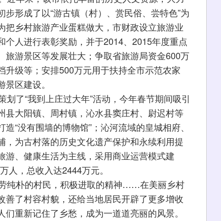
初步形成了以“游古镇（村）、赏民俗、尝特色”为
为把乡村旅游产业蛋糕做大，市财政设立旅游业
个人进行表彰奖励，并于2014、2015年度重点
、旅游景区等发展壮大；争取省旅游局资金600万
档升级等；安排500万元用于扶持全市示范农家
游景区建设。
划了“我到上庄过大年”活动，今年春节期间吸引
州县大阳镇、周村镇，沁水县窦庄村、尉迟村等
打造“没有围墙的博物馆”；沁河流域的皇城相府、
哺，为古村落的历史文化遗产保护和永续利用提
旅游、健康生活为主线，采用商业运营模式建
万人，总收入达2444万元。
劳纯朴的村民，积极进取的精神……在美丽乡村
改善了村容村貌，还给当地居民开辟了更多增收
人们重新记住了乡愁，成为一道道亮丽的风景。