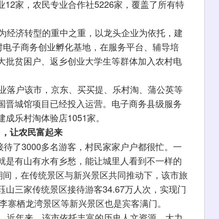
业12家，农民专业合作社5226家，覆盖了所有特
为经济转型的重中之重，以龙头企业为依托，建
农村电子商务创业孵化基地，在服务平台、辅导培
大批贫困户、返乡创业大学生等群体加入农村电
业落户该市，京东、买买提、乐村淘、蒲公英等
国晋城馆项目已经投入运营。电子商务县级服务
成乐村淘体验店1051家。
力，让农民富起来
待了3000多名游客，村民家家户户都很忙。一
就是有山有水有乡愁，能让城里人看到不一样的
假期间，在传统景区与新兴景区共同推动下，该市旅
山三家传统景区接待游客34.67万人次，实现门
、李寨栖龙湾景区等新兴景区也是宾客满门。
。近年来，该市依托丰富的历史人文资源，大力