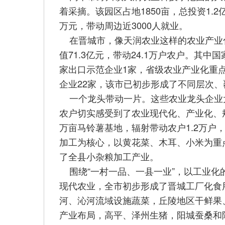
着采摘。该园区占地1850亩，总投资1.
万元，带动周边近3000人就业。
在晋城市，像天润农业这样的农业产业化经
值71.3亿元，带动24.1万户农户。其
家出口示范企业1家，省级农业产业化重点龙
企业22家，该市已初步形成了不同层次
一个龙头带动一片。这些农业龙头企业大
农户切实感受到了农业现代化、产业化、
万亩马铃薯基地，辐射带动农户1.2万户
加工为核心，以黄花菜、木耳、小米为重点
了全县小杂粮加工产业。
围绕“一村一品、一县一业”，以工业化
现代农业，全市初步形成了晋城工厂化食
河、沁河流域设施蔬菜，丘陵地区干鲜果
产业布局，高平、泽州生猪，阳城蚕桑和