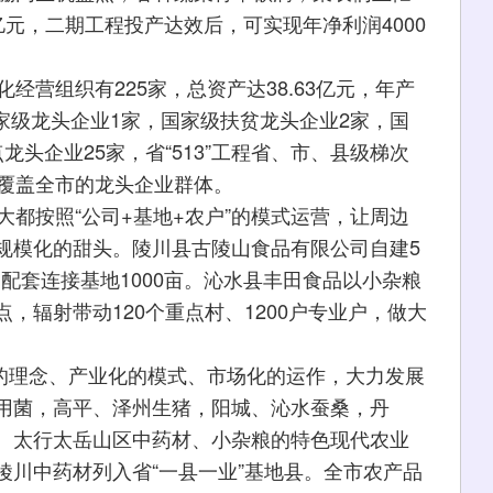
2亿元，二期工程投产达效后，可实现年净利润4000
营组织有225家，总资产达38.63亿元，年产
中国家级龙头企业1家，国家级扶贫龙头企业2家，国
头企业25家，省“513”工程省、市、县级梯次
、覆盖全市的龙头企业群体。
都按照“公司+基地+农户”的模式运营，让周边
规模化的甜头。陵川县古陵山食品有限公司自建5
，配套连接基地1000亩。沁水县丰田食品以小杂粮
，辐射带动120个重点村、1200户专业户，做大
的理念、产业化的模式、市场化的运作，大力发展
用菌，高平、泽州生猪，阳城、沁水蚕桑，丹
、太行太岳山区中药材、小杂粮的特色现代农业
陵川中药材列入省“一县一业”基地县。全市农产品