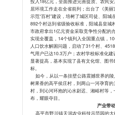
投入18亿元，全面推进完善提质、农民安
居环境工作走在全省前列；出台了《美丽
示范“百村”建设，培树了城区司徒、阳城岳
892个村达到省级验收标准，阳城县皇城
市政府拿出1亿元资金采取竞争性分配的
实现全覆盖，14个镇列入全国重点镇，10
人口饮水解困问题，启动了31个村、451
气用户已达10.3万户；农村学校标准化
显著提高，基本实现了县有文化馆、图书
标。
如今，从以一条挂壁公路震撼世界的陵川
树果香的高平侯庄村，到两山一河孕育的
村，到沁河环抱的沁水尉迟、湘峪村等，
布，耀眼夺目。
产业带
高平市野川镇天润农业科技示范园的大