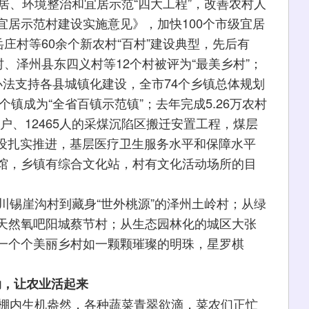
居、环境整治和宜居示范“四大工程”，改善农村人
宜居示范村建设实施意见》，加快100个市级宜居
庄村等60余个新农村“百村”建设典型，先后有
村、泽州县东四义村等12个村被评为“最美乡村”；
办法支持各县城镇化建设，全市74个乡镇总体规划
个镇成为“全省百镇示范镇”；去年完成5.26万农村
8户、12465人的采煤沉陷区搬迁安置工程，煤层
建设扎实推进，基层医疗卫生服务水平和保障水平
馆，乡镇有综合文化站，村有文化活动场所的目
锡崖沟村到藏身“世外桃源”的泽州土岭村；从绿
天然氧吧阳城蔡节村；从生态园林化的城区大张
一个个美丽乡村如一颗颗璀璨的明珠，星罗棋
动，让农业活起来
棚内生机盎然，各种蔬菜青翠欲滴，菜农们正忙