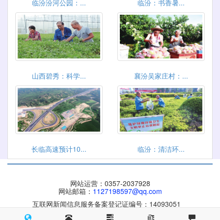
临汾汾河公园：...
临汾：书香暑...
山西碧秀：科学...
襄汾吴家庄村：...
长临高速预计10...
临汾：清洁环...
网站运营：0357-2037928
网站邮箱：
1127198597@qq.com
互联网新闻信息服务备案登记证编号：14093051
晋ICP备 09004084号