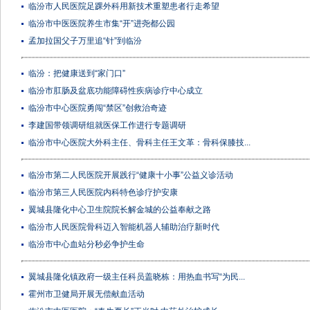
临汾市人民医院足踝外科用新技术重塑患者行走希望
临汾市中医医院养生市集“开”进尧都公园
孟加拉国父子万里追“针”到临汾
临汾：把健康送到“家门口”
临汾市肛肠及盆底功能障碍性疾病诊疗中心成立
临汾市中心医院勇闯“禁区”创救治奇迹
李建国带领调研组就医保工作进行专题调研
临汾市中心医院大外科主任、骨科主任王文革：骨科保膝技...
临汾市第二人民医院开展践行“健康十小事”公益义诊活动
临汾市第三人民医院内科特色诊疗护安康
翼城县隆化中心卫生院院长解金城的公益奉献之路
临汾市人民医院骨科迈入智能机器人辅助治疗新时代
临汾市中心血站分秒必争护生命
翼城县隆化镇政府一级主任科员盖晓栋：用热血书写“为民...
霍州市卫健局开展无偿献血活动