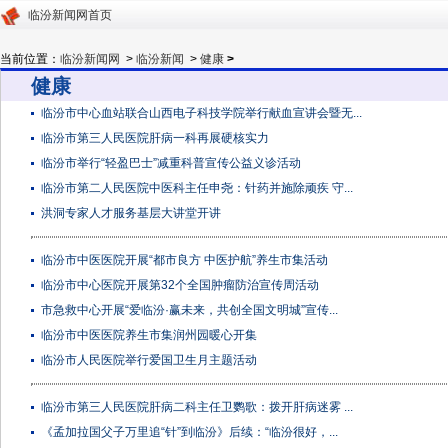
临汾新闻网首页
当前位置：
临汾新闻网
>
临汾新闻
>
健康
>
健康
临汾市中心血站联合山西电子科技学院举行献血宣讲会暨无...
临汾市第三人民医院肝病一科再展硬核实力
临汾市举行“轻盈巴士”减重科普宣传公益义诊活动
临汾市第二人民医院中医科主任申尧：针药并施除顽疾 守...
洪洞专家人才服务基层大讲堂开讲
临汾市中医医院开展“都市良方 中医护航”养生市集活动
临汾市中心医院开展第32个全国肿瘤防治宣传周活动
市急救中心开展“爱临汾·赢未来，共创全国文明城”宣传...
临汾市中医医院养生市集润州园暖心开集
临汾市人民医院举行爱国卫生月主题活动
临汾市第三人民医院肝病二科主任卫鹦歌：拨开肝病迷雾 ...
《孟加拉国父子万里追“针”到临汾》后续：“临汾很好，...