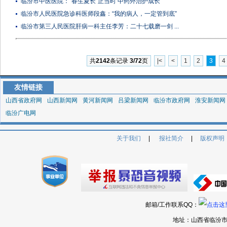
临汾市中医医院：“春生夏长”正当时 中药外治护成长
临汾市人民医院急诊科医师段鑫：“我的病人，一定管到底”
临汾市第三人民医院肝病一科主任李芳：二十七载磨一剑 ...
共
2142
条记录
3/72
页
|<
<
1
2
3
4
友情链接
山西省政府网
山西新闻网
黄河新闻网
吕梁新闻网
临汾市政府网
淮安新闻网
临汾广电网
关于我们
|
报社简介
|
版权声明
邮箱/工作联系QQ：
地址：山西省临汾市