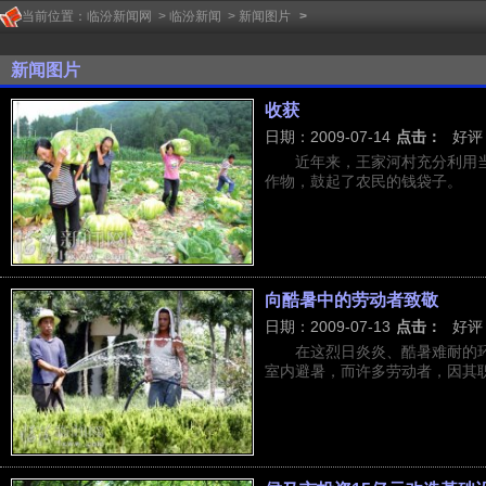
当前位置：
临汾新闻网
>
临汾新闻
>
新闻图片
>
新闻图片
收获
日期：2009-07-14
点击：
好评
近年来，王家河村充分利用
作物，鼓起了农民的钱袋子。
向酷暑中的劳动者致敬
日期：2009-07-13
点击：
好评
在这烈日炎炎、酷暑难耐的
室内避暑，而许多劳动者，因其职业