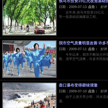
侯马市投资15亿元改造基础
日期：2009-07-13
点击：
好评
近年来,侯马市投资15亿元
等一批基础设施建设工程。
我市空气质量明显改善 许多
日期：2009-07-11
点击：
好评
今年以来，我市不断加大环
善。清早空气清爽，许多市民纷纷
壶口瀑布变得碧绿清澈
日期：2009-07-10
点击：
好评
由于上游天旱少雨，河水流
澈。