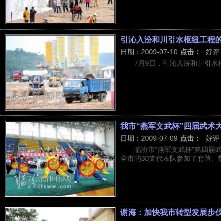
引沁入汾和川引水枢纽工程
日期：2009-07-10
点击：
好评
7月9日，引沁入汾和川引
我市“燕军文武杯”四届武术
日期：2009-07-09
点击：
好评
临汾市“燕军文武杯”第四届
全市的30支代表队参加了套路、散
谢海：加快我市转型发展步