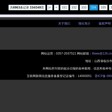
共
6963
条记录
334/349
页
|<
<
331
332
333
334
335
关于我们
|
报社简介
|
版权声明
网站运营：0357-2037521 网站邮箱：
lfxww@126.c
地址：山西省临汾市
本网站所刊登的临汾日报的各种新闻﹑信息和各种专
互联网新闻信息服务备案登记证编号：14093051
晋ICP备 090