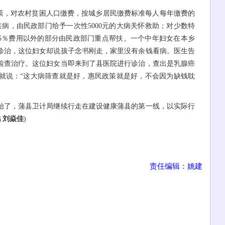
策，对农村贫困人口缴费，按城乡居民缴费标准每人每年缴费的
疾病，由民政部门给予一次性5000元的大病关怀救助；对少数特
付15％费用以外的部分由民政部门重点帮扶。一个中年妇女在本乡
诊治，这位妇女却说孩子念书刚走，家里没有余钱看病。医生告
检查治疗。这位妇女当即来到了县医院进行诊治，查出是乳腺癌
就说：“这大病筛查就是好，惠民政策就是好，不会因为缺钱耽
了，蒲县卫计局继续行走在建设健康蒲县的第一线，以实际行
鹏 刘焱佳
)
责任编辑：姚建