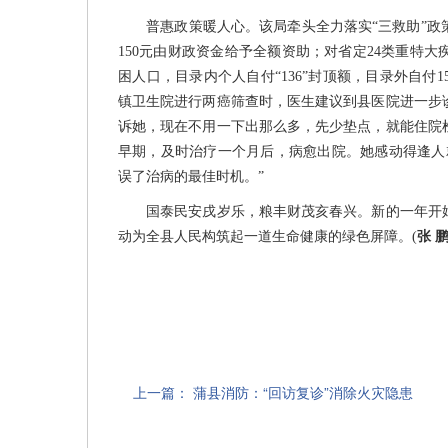
普惠政策暖人心。该局牵头全力落实“三救助”政
150元由财政资金给予全额资助；对省定24类重特大
困人口，目录内个人自付“136”封顶额，目录外自
镇卫生院进行两癌筛查时，医生建议到县医院进一步
诉她，现在不用一下出那么多，先少垫点，就能住院
早期，及时治疗一个月后，病愈出院。她感动得逢人
误了治病的最佳时机。”
国泰民安戌岁乐，粮丰财茂亥春兴。新的一年开始
动为全县人民构筑起一道生命健康的绿色屏障。(
张 
上一篇：
蒲县消防：“回访复诊”消除火灾隐患