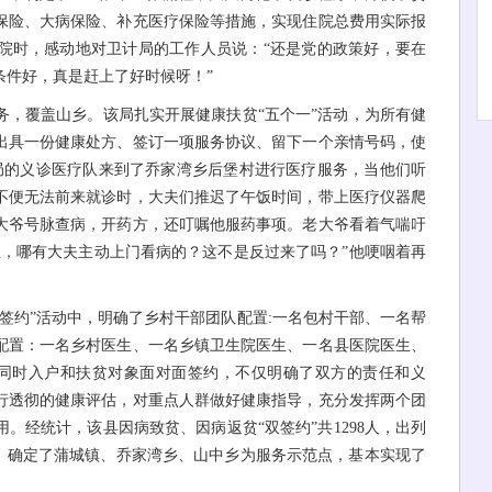
保险、大病保险、补充医疗保险等措施，实现住院总费用实际报
出院时，感动地对卫计局的工作人员说：“还是党的政策好，要在
条件好，真是赶上了好时候呀！”
，覆盖山乡。该局扎实开展健康扶贫“五个一”活动，为所有健
出具一份健康处方、签订一项服务协议、留下一个亲情号码，使
该局的义诊医疗队来到了乔家湾乡后堡村进行医疗服务，当他们听
不便无法前来就诊时，大夫们推迟了午饭时间，带上医疗仪器爬
大爷号脉查病，开药方，还叮嘱他服药事项。老大爷看着气喘吁
生，哪有大夫主动上门看病的？这不是反过来了吗？”他哽咽着再
约”活动中，明确了乡村干部团队配置:一名包村干部、一名帮
配置：一名乡村医生、一名乡镇卫生院医生、一名县医院医生、
行同时入户和扶贫对象面对面签约，不仅明确了双方的责任和义
行透彻的健康评估，对重点人群做好健康指导，充分发挥两个团
。经统计，该县因病致贫、因病返贫“双签约”共1298人，出列
00%。确定了蒲城镇、乔家湾乡、山中乡为服务示范点，基本实现了