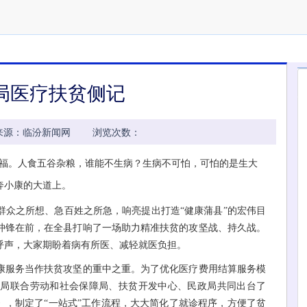
局医疗扶贫侧记
36:05 来源：临汾新闻网 浏览次数：
福。人食五谷杂粮，谁能不生病？生病不可怕，可怕的是生大
奔小康的大道上。
众之所想、急百姓之所急，响亮提出打造“健康蒲县”的宏伟目
冲锋在前，在全县打响了一场助力精准扶贫的攻坚战、持久战。
呼声，大家期盼着病有所医、减轻就医负担。
服务当作扶贫攻坚的重中之重。为了优化医疗费用结算服务模
该局联合劳动和社会保障局、扶贫开发中心、民政局共同出台了
》，制定了“一站式”工作流程，大大简化了就诊程序，方便了贫