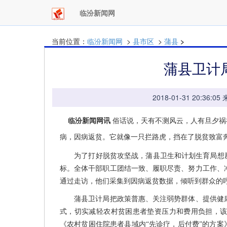
临汾新闻网
当前位置：
临汾新闻网
>
县市区
>
蒲县
>
蒲县卫计
2018-01-31 20:
临汾新闻网讯
俗话说，天有不测风云，人有旦夕祸
病，因病返贫。它就像一只拦路虎，挡在了脱贫致富
为了打好脱贫攻坚战，蒲县卫生和计划生育局想群
标。全体干部职工团结一致、履职尽责、努力工作、
通过走访，他们采集到因病返贫数据，倾听到群众的
蒲县卫计局把政策普惠、关注弱势群体、提供健康
式，切实减轻农村贫困患者垫资压力和费用负担，
《农村贫困住院患者县域内“先诊疗，后付费”的方案