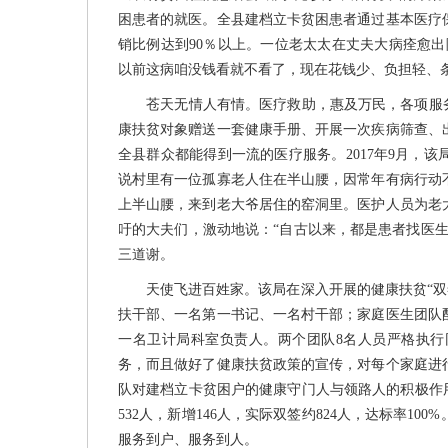
困患者的就医。全县建档立卡贫困患者通过基本医疗
销比例达到90％以上。一位老太太在丈夫大病痊愈
以前这病咱没钱看就不看了，现在花钱少、负担轻、
苍天无情人有情。医疗救助，惠及万民，各项服务
康扶贫对象赠送一套健康手册、开展一次疾病筛查、
全县群众都能得到一流的医疗服务。2017年9月，
说村里有一位孤寡老人住在半山腰，因常年有病行动
上半山腰，来到老大爷居住的窑洞里。医护人员为老
吁的大夫们，激动地说：“自古以来，都是患者找医
三道谢。
天使飞进百姓家。该局在深入开展的健康扶贫“双签
扶干部、一名第一书记、一名村干部；家庭医生团队
一名卫计局科室负责人。两个团队8名人员严格执
务，而且做好了健康扶贫政策的宣传，对每个家庭进
队对建档立卡贫困户的健康守门人与领路人的积极作用
532人，新增146人，实际双签约824人，达标率1
服务到户、服务到人。