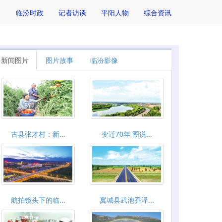
临汾时政
记者访谈
平阳人物
综合资讯
新闻图片
图片故事
临汾影像
古县张才村：新...
变迁70年 图说...
航拍镜头下的临...
翼城县武池乔泽...