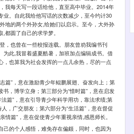
，我每天写一段话给他，直至高中毕业。2014年
专业。自此我给他写话的次数减少，至今约计30
外地的两个外孙女,给她们以启示。至今，大外孙
取,都圆了自己的求学梦。
登，也曾在一些校报连载。朋友曾劝我编书刊
。为此,我冒着盛夏酷暑，加班加点编辑成书。借
心，也算我为社会发挥的一点儿余热，尽的一点
篇”，意在激励青少年鲲鹏展翅、奋发向上；第
苦读书，博学立身；第三部分为“惜时篇”，意在启发
学法篇”，意在引导青少年科学用功，靠法求绩;第
待人，广交朋友；第六部分为“生活篇”，意在督促
亲情篇”，意在促使青少年重视亲情,感恩师长。
己的个人感悟，难免存在偏颇，同时，也因为