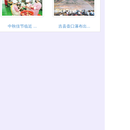
中秋佳节临近 ...
吉县壶口瀑布出...