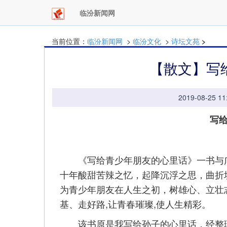
临汾新闻网
当前位置：
临汾新闻网
>
临汾文化
>
诗坛文苑
>
​【散文】
2019-08-25
写给青
《写给青少年朋友的心里话》一书与广
十年酸甜苦辣之忆，起降沉浮之思，曲折
为青少年朋友在人生之初，树雄心、立壮
基、走好路,让青春璀璨,使人生精彩。
该书原是我写给孙子的心里话，经整理