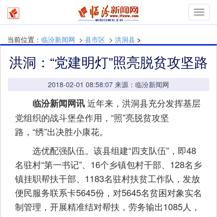
Toggl
navig
当前位置：
临汾新闻网
>
县市区
>
洪洞县
>
洪洞：“党建明灯”照亮脱贫攻坚路
2018-02-01 08:58:07 来源：临汾新闻网
近年来，洪洞县充分发挥基层
临汾新闻网讯
党组织的战斗堡垒作用，“照”亮脱贫攻坚
路，“绣”出决胜小康花。
选优配强队伍。该县组建“四支队伍”，即48
名驻村“第一书记”、16个乡镇包村干部、128名乡
镇挂职帮扶干部、1183名驻村扶贫工作队，发放
便民服务联系卡5645份，对5645名贫困对象实名
制管理，开展精准结对帮扶，劳务输出1085人，