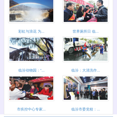
彩虹与浪花 为...
世界厕所日 临...
临汾动物园：“...
临汾：大清洗作...
市疾控中心专家...
临汾市委党校：...