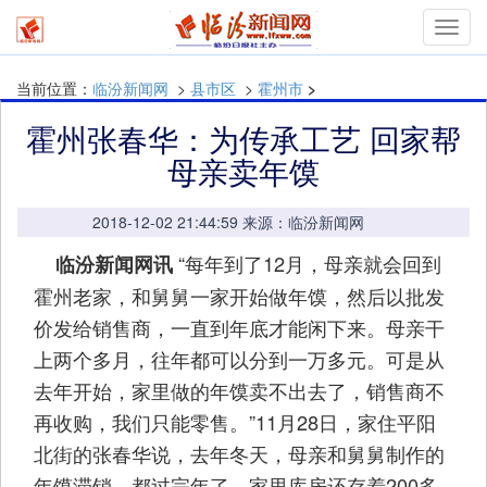
Toggl
navig
当前位置：
临汾新闻网
>
县市区
>
霍州市
>
霍州张春华：为传承工艺 回家帮
母亲卖年馍
2018-12-02 21:44:59 来源：临汾新闻网
“每年到了12月，母亲就会回到
临汾新闻网讯
霍州老家，和舅舅一家开始做年馍，然后以批发
价发给销售商，一直到年底才能闲下来。母亲干
上两个多月，往年都可以分到一万多元。可是从
去年开始，家里做的年馍卖不出去了，销售商不
再收购，我们只能零售。”11月28日，家住平阳
北街的张春华说，去年冬天，母亲和舅舅制作的
年馍滞销，都过完年了，家里库房还存着200多