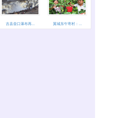
吉县壶口瀑布再...
翼城东午寄村：...