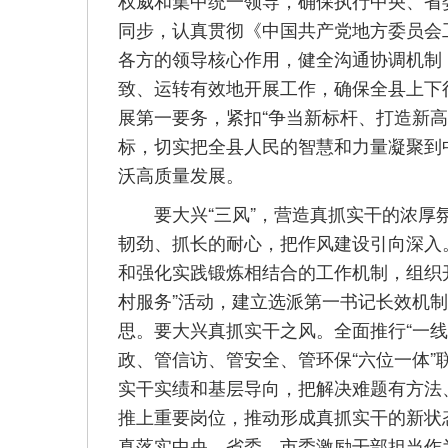
权威和集中统一领导，确保执行中央、省
同步，认真贯彻《中国共产党地方委员会
各方的领导核心作用，健全沟通协调机制
致、运转有效地开展工作，确保全县上下
展第一要务，紧扣“争当新标杆、打造新
标，切实把全县人民的智慧和力量凝聚到
沃高质量发展。
要大兴“三风”，营造真抓实干的浓厚氛
韧劲、抓长的耐心，把作风建设引向深入
和强化实践锻炼相结合的工作机制，组织开
村服务”活动，建立选派第一书记长效机
思。要大兴真抓实干之风。全面推行“一
政、管信访、管安全、管环保“六位一体
实干实绩和基层导向，把解决难题有方法
推上重要岗位，推动形成真抓实干的新状
真落实中央、省委、市委激励干部担当作