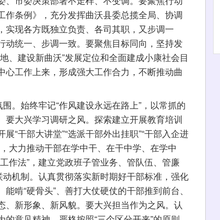
委、市委决策部署不走样、不变调。要聚焦行动
工作条例》，充分发挥曲沃县委总揽全局、协调
，实现各方既独立负责、各司其职，又步调一
行动统一、步调一致。要聚焦目标同向，坚持发
高地、建设新曲沃”发展定位和全面建成小康社会目
中心工作上来，形成强大工作合力，不断推动曲
围。始终牢记“作风建设永远在路上”，以常抓的
。要大兴学习调研之风。探索建立开展教育培训
展“干部大讲堂”“选派干部外出挂职”“干部入企进
制，大力推动干部在学中干、在干中学、在学中
线工作法”，建立党政班子管业务、管队伍、管廉
”联动机制。认真贯彻落实新时期好干部标准，强化
、能啃“硬骨头”、善打大仗硬仗的干部推到前台、
态、新形象、新风貌。要大兴担当作为之风。认
为的意见精神，严格按照“三个区分开来”的原则，