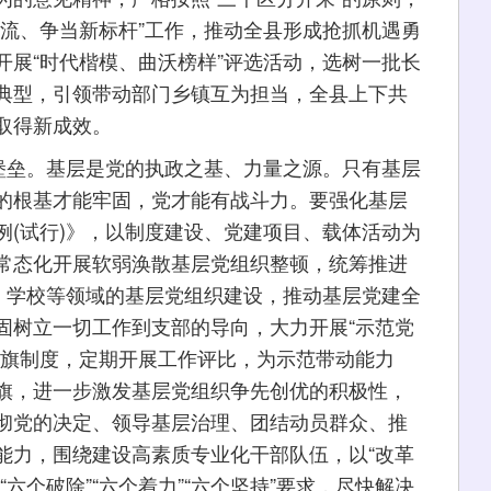
一流、争当新标杆”工作，推动全县形成抢抓机遇勇
开展“时代楷模、曲沃榜样”评选活动，选树一批长
典型，引领带动部门乡镇互为担当，全县上下共
取得新成效。
垒。基层是党的执政之基、力量之源。只有基层
的根基才能牢固，党才能有战斗力。要强化基层
例(试行)》，以制度建设、党建项目、载体活动为
常态化开展软弱涣散基层党组织整顿，统筹推进
织、学校等领域的基层党组织建设，推动基层党建全
固树立一切工作到支部的导向，大力开展“示范党
红旗制度，定期开展工作评比，为示范带动能力
旗，进一步激发基层党组织争先创优的积极性，
彻党的决定、领导基层治理、团结动员群众、推
能力，围绕建设高素质专业化干部队伍，以“改革
六个破除”“六个着力”“六个坚持”要求，尽快解决