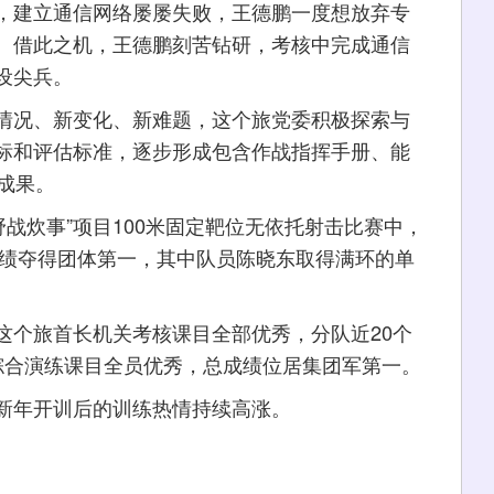
建立通信网络屡屡失败，王德鹏一度想放弃专
。借此之机，王德鹏刻苦钻研，考核中完成通信
设尖兵。
况、新变化、新难题，这个旅党委积极探索与
标和评估标准，逐步形成包含作战指挥手册、能
成果。
“野战炊事”项目100米固定靶位无依托射击比赛中，
成绩夺得团体第一，其中队员陈晓东取得满环的单
个旅首长机关考核课目全部优秀，分队近20个
综合演练课目全员优秀，总成绩位居集团军第一。
年开训后的训练热情持续高涨。