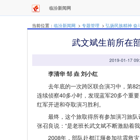
临汾新闻网
当前位置：
临汾新闻网
>
专题管理
>
弘扬民族精神 奋
武文斌生前所在部
2019-01-17
李清华 邹 垚 刘小红
去年底的一次跨区联合演习中，第82
连续侦察40多小时，发现蓝军20多个重
红军开进和夺取演习胜利。
最终，这个旅取得所有参加演习旅队评
张召良说：“是老班长武文斌不断激励着我
2008年，部队赴都江堰参加抗震救灾