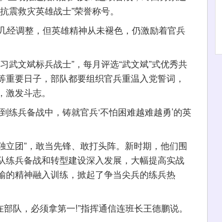
抗震救灾英雄战士”荣誉称号。
几经调整，但英雄精神从未褪色，仍激励着官兵
武文斌标兵战士”，每月评选“武文斌”式优秀共
等重要日子，部队都要组织官兵重温入党誓词，
，激发斗志。
练兵备战中，铸就官兵‘不怕困难越难越勇’的英
独立团”，敢当先锋、敢打头阵。新时期，他们围
队练兵备战和转型建设深入发展，大幅提高实战
输的精神融入训练，掀起了争当尖兵的练兵热
部队，必须拿第一!”指挥通信连班长王德鹏说。