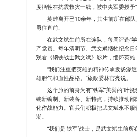
度牺牲在抗震救灾一线，被中央军委授予“
英雄离开已10余年，其生前所在部队
勇往直前。
在武文斌生前所在连队，每周评选“学习
产党员。每年清明节、武文斌牺牲纪念日
观看《钢铁战士武文斌》影片，缅怀英雄
“我们注重把英雄的精神传承发扬渗透到
雄胆气和血性品格。”旅政委林官亮说。
这个旅的前身为有“铁军”美誉的“叶挺
绕新编制、新装备、新特点，持续推动部
化作战能力。官兵们积极把武文斌永不服
潮。
“我们是‘铁军’战士，是武文斌生前所在