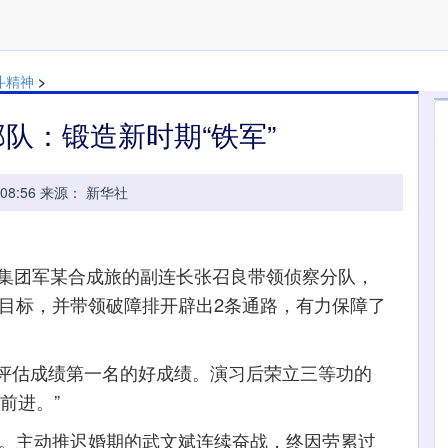
斗精神
>
队：锻造新时期“铁军”
 09:08:56 来源： 新华社
集团军某合成旅的副连长张召良带领侦察分队，
要目标，并带领破障排开辟出2条通路，有力保障了
估成绩第一名的好成绩。演习后荣立三等功的
前进。”
。主动推迟婚期的武文斌连续奋战，终因劳累过