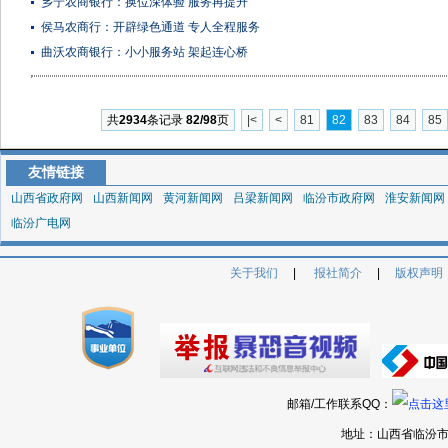
乡宁农商银行：换位深体验 服务再提升
侯马农商行：开辟绿色通道 专人全程服务
曲沃农商银行：小小服务站 架起连心桥
共
2934
条记录
82/98
页
|<
<
81
82
83
84
85
友情链接
山西省政府网
山西新闻网
黄河新闻网
吕梁新闻网
临汾市政府网
淮安新闻网
临汾广电网
关于我们
|
报社简介
|
版权声明
邮箱/工作联系QQ：
地址：山西省临汾市