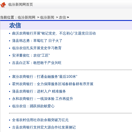
临汾新闻网首页
当前位置：
临汾新闻网
>
临汾新闻
>
农信
>
农信
曲沃农商银行开展“铭记党史、不忘初心”主题党日活动
蒲县韩志勇：草莓红了 日子火了
临汾农信扎实开展党史学习教育
安泽董俊红：农信“工匠”
吉县白正军：敢想敢干产业兴旺
襄汾农商银行：打通金融服务“最后100米”
霍州农商银行：全力保障服务区域春耕备耕有序开展
蒲县农商银行：进村入户 精准服务
永和农商银行：一线深体验 工作再提升
临汾农信：踊跃捐款献爱心
全省农村信用社存款余额突破万亿元
古县农商银行支持宏大源合作社发展侧记