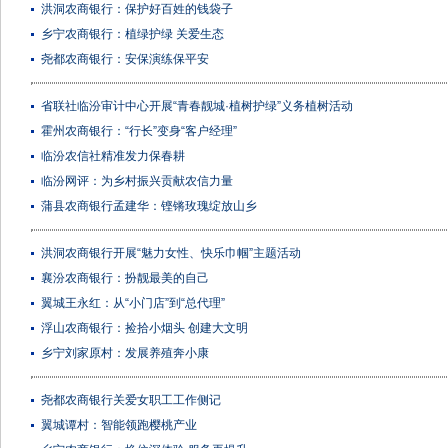
洪洞农商银行：保护好百姓的钱袋子
乡宁农商银行：植绿护绿 关爱生态
尧都农商银行：安保演练保平安
省联社临汾审计中心开展“青春靓城·植树护绿”义务植树活动
霍州农商银行：“行长”变身“客户经理”
临汾农信社精准发力保春耕
临汾网评：为乡村振兴贡献农信力量
蒲县农商银行孟建华：铿锵玫瑰绽放山乡
洪洞农商银行开展“魅力女性、快乐巾帼”主题活动
襄汾农商银行：扮靓最美的自己
翼城王永红：从“小门店”到“总代理”
浮山农商银行：捡拾小烟头 创建大文明
乡宁刘家原村：发展养殖奔小康
尧都农商银行关爱女职工工作侧记
翼城谭村：智能领跑樱桃产业