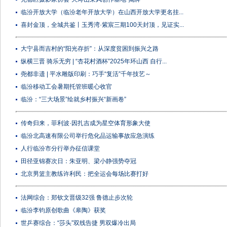
临汾开放大学（临汾老年开放大学）在山西开放大学更名挂...
喜封金顶，全城共鉴丨玉秀湾·紫宸三期100天封顶，见证实...
大宁县而吉村的“阳光存折”：从深度贫困到振兴之路
纵横三晋 骑乐无穷 | “杏花村酒杯”2025年环山西 自行...
尧都非遗 | 平水雕版印刷：巧手“复活”千年技艺～
临汾移动工会暑期托管班暖心收官
临汾：“三大场景”绘就乡村振兴“新画卷”
传奇归来，菲利波·因扎吉成为星空体育形象大使
临汾北高速有限公司举行危化品运输事故应急演练
人行临汾市分行举办征信课堂
田径亚锦赛次日：朱亚明、梁小静强势夺冠
北京男篮主教练许利民：把全运会每场比赛打好
法网综合：郑钦文晋级32强 鲁德止步次轮
临汾李钧原创歌曲《皋陶》获奖
世乒赛综合：“莎头”双线告捷 男双爆冷出局