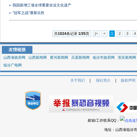
我国新增三项全球重要农业文化遗产
“冠军之战”潘展乐胜
共
1024
条记录
1/35
页
|<
<
1
2
3
4
友情链接
山西省政府网
山西新闻网
黄河新闻网
吕梁新闻网
临汾市政府网
淮安新闻网
临汾广电网
关于我们
|
报社简介
|
版权声明
邮箱/工作联系QQ：
地址：山西省临汾市