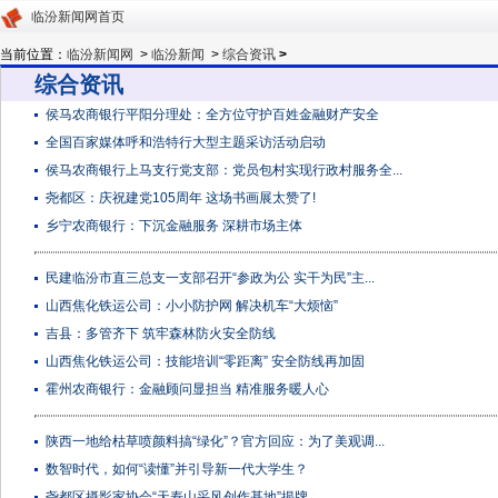
临汾新闻网首页
当前位置：
临汾新闻网
>
临汾新闻
>
综合资讯
>
综合资讯
侯马农商银行平阳分理处：全方位守护百姓金融财产安全
全国百家媒体呼和浩特行大型主题采访活动启动
侯马农商银行上马支行党支部：党员包村实现行政村服务全...
尧都区：庆祝建党105周年 这场书画展太赞了!
乡宁农商银行：下沉金融服务 深耕市场主体
民建临汾市直三总支一支部召开“参政为公 实干为民”主...
山西焦化铁运公司：小小防护网 解决机车“大烦恼”
吉县：多管齐下 筑牢森林防火安全防线
山西焦化铁运公司：技能培训“零距离” 安全防线再加固
霍州农商银行：金融顾问显担当 精准服务暖人心
陕西一地给枯草喷颜料搞“绿化”？官方回应：为了美观调...
数智时代，如何“读懂”并引导新一代大学生？
尧都区摄影家协会“天寿山采风创作基地”揭牌