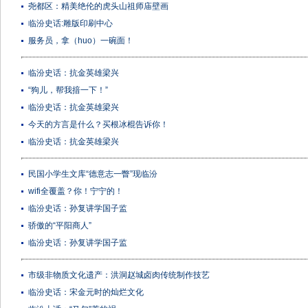
尧都区：精美绝伦的虎头山祖师庙壁画
临汾史话:雕版印刷中心
服务员，拿（huo）一碗面！
临汾史话：抗金英雄梁兴
“狗儿，帮我揞一下！”
临汾史话：抗金英雄梁兴
今天的方言是什么？买根冰棍告诉你！
临汾史话：抗金英雄梁兴
民国小学生文库“德意志一瞥”现临汾
wifi全覆盖？你！宁宁的！
临汾史话：孙复讲学国子监
骄傲的“平阳商人”
临汾史话：孙复讲学国子监
市级非物质文化遗产：洪洞赵城卤肉传统制作技艺
临汾史话：宋金元时的灿烂文化