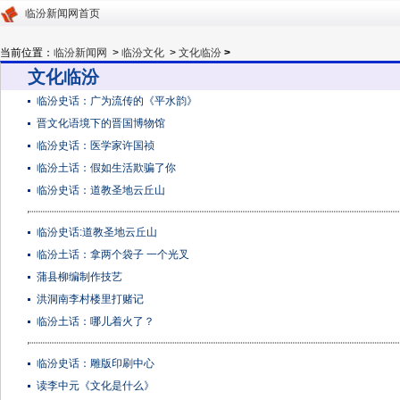
临汾新闻网首页
当前位置：
临汾新闻网
>
临汾文化
>
文化临汾
>
文化临汾
临汾史话：广为流传的《平水韵》
晋文化语境下的晋国博物馆
临汾史话：医学家许国祯
临汾土话：假如生活欺骗了你
临汾史话：道教圣地云丘山
临汾史话:道教圣地云丘山
临汾土话：拿两个袋子 一个光叉
蒲县柳编制作技艺
洪洞南李村楼里打赌记
临汾土话：哪儿着火了？
临汾史话：雕版印刷中心
读李中元《文化是什么》