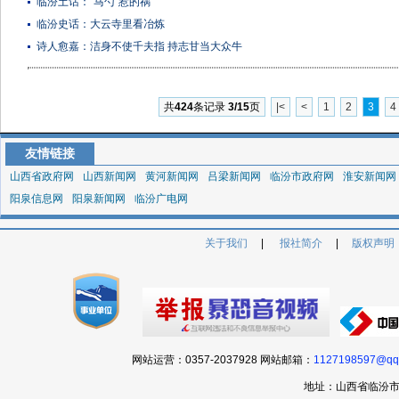
临汾土话：“马勺”惹的祸
临汾史话：大云寺里看冶炼
诗人愈嘉：洁身不使千夫指 持志甘当大众牛
共
424
条记录
3/15
页
|<
<
1
2
3
4
友情链接
山西省政府网
山西新闻网
黄河新闻网
吕梁新闻网
临汾市政府网
淮安新闻网
阳泉信息网
阳泉新闻网
临汾广电网
关于我们
|
报社简介
|
版权声明
网站运营：0357-2037928 网站邮箱：
1127198597@qq
地址：山西省临汾市